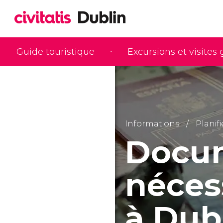
Guide touristique
Excursions et visites
Informations
Planif
Docu
néces
à Dub