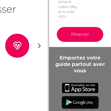
(entre la
sser
rivière Liffey
et la route
R111)
Réserver
Emportez votre
guide partout avec
vous