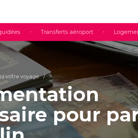
 guidées
Transferts aéroport
Logeme
iez votre voyage
mentation
saire pour par
lin