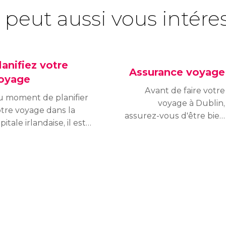
 peut aussi vous intére
lanifiez votre
Assurance voyage
oyage
Avant de faire votre
u moment de planifier
voyage à Dublin,
tre voyage dans la
assurez-vous d'être bien
pitale irlandaise, il est
couvert face à n'importe
ormal d’avoir quelques
quel contretemps.
utes : quelle est la
Découvrez comment
nnaie officielle du
fonctionne le système
ys, quels sont les
sanitaire en Irlande et
raires d'ouverture des
comparez les différents
sées et attractions ou
types d'assurance.
ncore les documents
écessaires pour