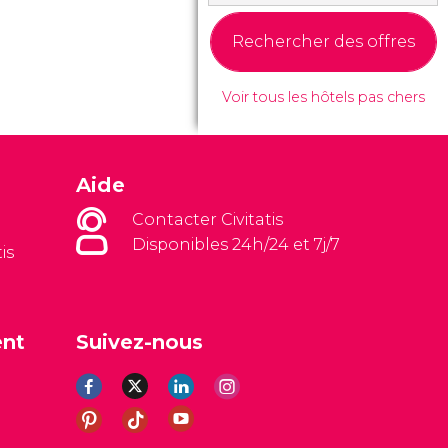
Rechercher des offres
Voir tous les hôtels pas chers
Aide
Contacter Civitatis
Disponibles 24h/24 et 7j/7
is
ent
Suivez-nous