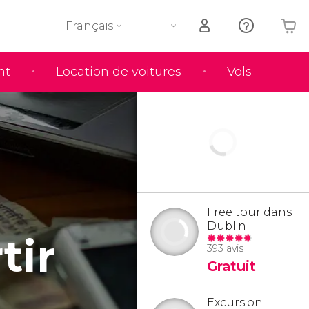
Français
nt
Location de voitures
Vols
Votre panier est vide
Free tour dans
Dublin
tir
393 avis
Gratuit
Excursion