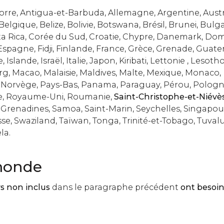
rre, Antigua-et-Barbuda, Allemagne, Argentine, Austra
gique, Belize, Bolivie, Botswana, Brésil, Brunei, Bulgar
ta Rica, Corée du Sud, Croatie, Chypre, Danemark, Dom
 Espagne, Fidji, Finlande, France, Grèce, Grenade, Guat
slande, Israël, Italie, Japon, Kiribati, Lettonie , Lesoth
g, Macao, Malaisie, Maldives, Malte, Mexique, Monaco,
 Norvège, Pays-Bas, Panama, Paraguay, Pérou, Pologn
e, Royaume-Uni, Roumanie,
Saint-Christophe-et-Niévè
 Grenadines, Samoa, Saint-Marin, Seychelles, Singapour
sse, Swaziland, Taïwan, Tonga, Trinité-et-Tobago, Tuval
la.
monde
s non inclus
dans le paragraphe précédent
ont besoin