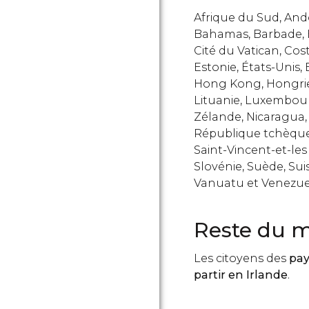
Afrique du Sud, Ando
Bahamas, Barbade, Bel
Cité du Vatican, Cos
Estonie, États-Unis,
Hong Kong, Hongrie, I
Lituanie, Luxembour
Zélande, Nicaragua,
République tchèqu
Saint-Vincent-et-les
Slovénie, Suède, Sui
Vanuatu et Venezue
Reste du 
Les citoyens des
pay
partir en Irlande
.