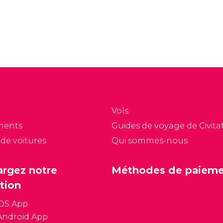
Vols
ments
Guides de voyage de Civitat
 de voitures
Qui sommes-nous
argez notre
Méthodes de paiem
tion
iOS App
Android App