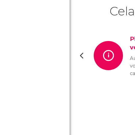
Cela
P
v
A
vo
ca
n
do
mo
pa
ho
mu
e
n