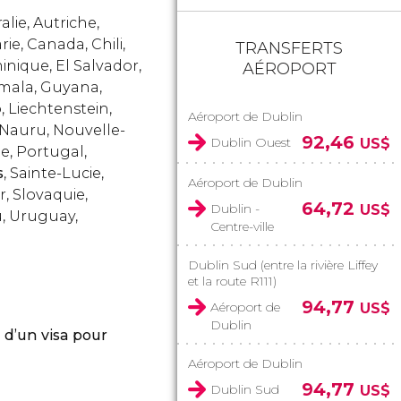
lie, Autriche,
ie, Canada, Chili,
TRANSFERTS
inique, El Salvador,
AÉROPORT
emala, Guyana,
o, Liechtenstein,
Aéroport de Dublin
 Nauru, Nouvelle-
92,46
Dublin Ouest
US$
e, Portugal,
s
, Sainte-Lucie,
Aéroport de Dublin
, Slovaquie,
64,72
Dublin -
US$
u, Uruguay,
Centre-ville
Dublin Sud (entre la rivière Liffey
et la route R111)
94,77
Aéroport de
US$
Dublin
 d’un visa pour
Aéroport de Dublin
94,77
Dublin Sud
US$