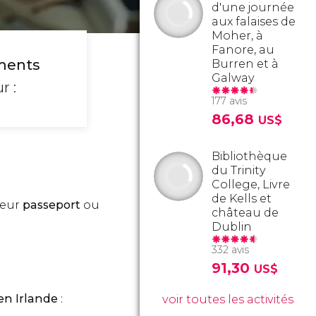
d'une journée
aux falaises de
Moher, à
Fanore, au
ments
Burren et à
Galway
r :
177 avis
86,68
US$
Bibliothèque
du Trinity
College, Livre
de Kells et
leur
passeport
ou
château de
Dublin
332 avis
91,30
US$
en Irlande
:
voir toutes les activités