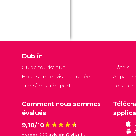
Dublin
Guide touristique
Hôtels
Excursions et visites guidées
Apparte
Transferts aéroport
Location
Comment nous sommes
Téléch
évalués
applica
★★★★★
★★★★★
9,10/10
+
5 000 000
avis de Civitatis