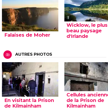
Wicklow, le plus
beau paysage
Falaises de Moher
d'Irlande
AUTRES PHOTOS
Cellules ancienn
En visitant la Prison
de la Prison de
de Kilmainham
Kilmainham