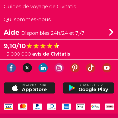
Guides de voyage de Civitatis
Qui sommes-nous
Aide
Disponibles 24h/24 et 7j/7
★★★★★
★★★★★
9,10/10
+
5 000 000
avis de Civitatis
DISPONIBLE SUR
DISPONIBLE SUR
App Store
Google Play