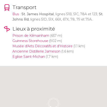
Transport
Bus
:
St. James Hospital
, lignes 51B, 51C, 78A et 123;
St.
Johns Rd
, lignes 51D, 51X, 66X, 67X, 78, 79 et 79A.
Lieux à proximité
Prison de Kilmainham
(657 m)
Guinness Storehouse
(902 m)
Musée d'Arts Décoratifs et d'Histoire
(1.1 km)
Ancienne Distillerie Jameson
(1.6 km)
Eglise Saint-Michan
(1.7 km)
Cliquez ici pour utiliser la carte