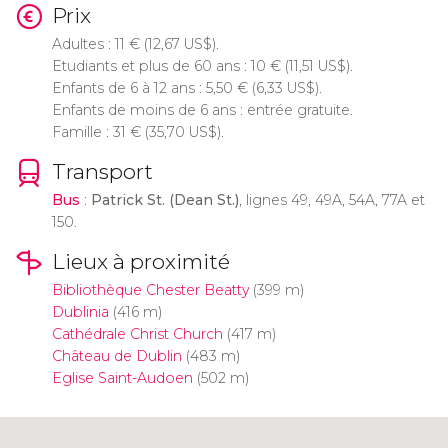
Prix
Adultes : 11
€
(12,67
US$
).
Etudiants et plus de 60 ans : 10
€
(11,51
US$
).
Enfants de 6 à 12 ans : 5,50
€
(6,33
US$
).
Enfants de moins de 6 ans : entrée gratuite.
Famille : 31
€
(35,70
US$
).
Transport
Bus
:
Patrick St. (Dean St.)
, lignes 49, 49A, 54A, 77A et
150.
Lieux à proximité
Bibliothèque Chester Beatty
(399 m)
Dublinia
(416 m)
Cathédrale Christ Church
(417 m)
Château de Dublin
(483 m)
Eglise Saint-Audoen
(502 m)
Cliquez ici pour utiliser la carte