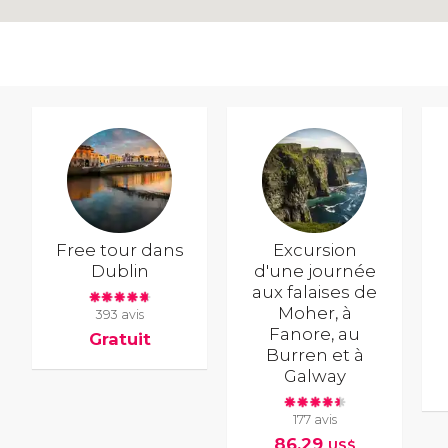
Free tour dans
Excursion
Dublin
d'une journée
aux falaises de
Moher, à
393 avis
Fanore, au
Gratuit
Burren et à
Galway
177 avis
86,29
US$